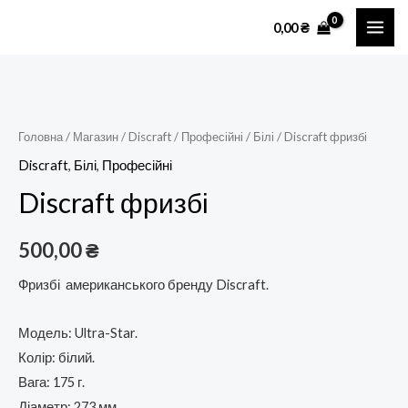
Перейти
MAI
0,00
₴
до
ME
вмісту
Discraft
фризбі
кількість
Головна
/
Магазин
/
Discraft
/
Професійні
/
Білі
/ Discraft фризбі
Discraft
,
Білі
,
Професійні
Discraft фризбі
500,00
₴
Фризбі американського бренду Discraft.
Модель: Ultra-Star.
Колір: білий.
Вага: 175 г.
Діаметр: 273 мм.