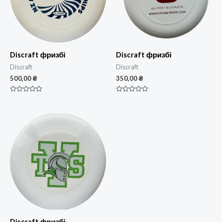
Discraft фризбі
Discraft фризбі
Discraft
Discraft
500,00
₴
350,00
₴
Оцінено
Оцінено
в
в
0
0
з
з
5
5
Discraft фризбі