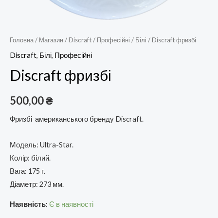
Головна
/
Магазин
/
Discraft
/
Професійні
/
Білі
/ Discraft фризбі
Discraft
,
Білі
,
Професійні
Discraft фризбі
500,00
₴
Фризбі американського бренду Discraft.
Модель: Ultra-Star.
Колір: білий.
Вага: 175 г.
Діаметр: 273 мм.
Наявність:
Є в наявності