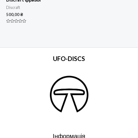
Discraft
500,00
₴
Оцінено
в
0
з
5
UFO-DISCS
Інформація