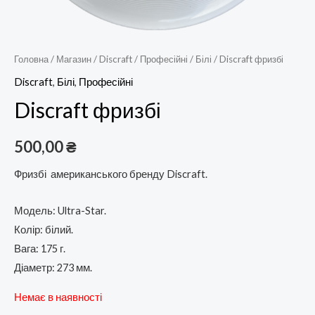
Головна
/
Магазин
/
Discraft
/
Професійні
/
Білі
/ Discraft фризбі
Discraft
,
Білі
,
Професійні
Discraft фризбі
500,00
₴
Фризбі американського бренду Discraft.
Модель: Ultra-Star.
Колір: білий.
Вага: 175 г.
Діаметр: 273 мм.
Немає в наявності