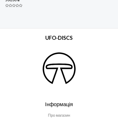
Оцінено
в
0
з
5
UFO-DISCS
Інформація
Про магазин