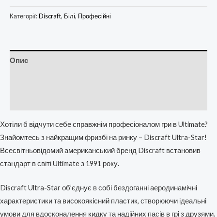
Категорії:
Discraft
,
Білі
,
Професійні
Опис
Додаткова інформація
Відгуки (0)
Хотіли б відчути себе справжнім професіоналом гри в Ultimate?
Знайомтесь з найкращим фризбі на ринку – Discraft Ultra-Star!
Всесвітньовідомий американський бренд Discraft встановив
стандарт в світі Ultimate з 1991 року.
Discraft Ultra-Star об’єднує в собі бездоганні аеродинамічні
характеристики та високоякісний пластик, створюючи ідеальні
умови для вдосконалення кидку та надійних пасів в грі з друзями.