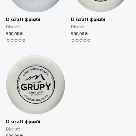
Discraft фризбі
Discraft фризбі
Discraft
Discraft
500,00
₴
500,00
₴
Оцінено
Оцінено
в
в
0
0
з
з
5
5
Discraft фризбі
Discraft
500,00
₴