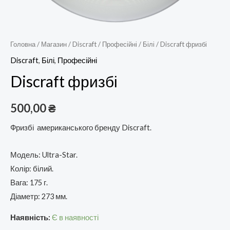
Головна
/
Магазин
/
Discraft
/
Професійні
/
Білі
/ Discraft фризбі
Discraft
,
Білі
,
Професійні
Discraft фризбі
500,00
₴
Фризбі американського бренду Discraft.
Модель: Ultra-Star.
Колір: білий.
Вага: 175 г.
Діаметр: 273 мм.
Наявність:
Є в наявності