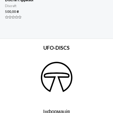
Discraft
500,00
₴
Оцінено
в
0
з
5
UFO-DISCS
Інформація