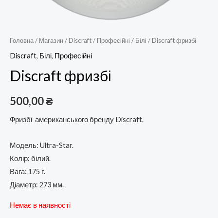
Головна
/
Магазин
/
Discraft
/
Професійні
/
Білі
/ Discraft фризбі
Discraft
,
Білі
,
Професійні
Discraft фризбі
500,00
₴
Фризбі американського бренду Discraft.
Модель: Ultra-Star.
Колір: білий.
Вага: 175 г.
Діаметр: 273 мм.
Немає в наявності