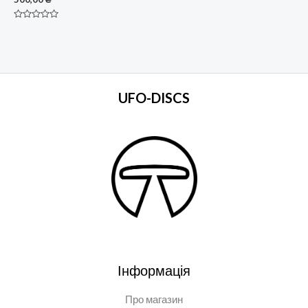
Оцінено
в
0
з
5
UFO-DISCS
Інформація
Про магазин