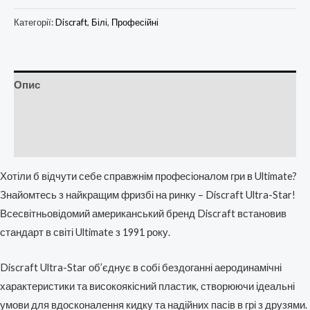
Категорії:
Discraft
,
Білі
,
Професійні
Опис
Додаткова інформація
Відгуки (0)
Хотіли б відчути себе справжнім професіоналом гри в Ultimate?
Знайомтесь з найкращим фризбі на ринку – Discraft Ultra-Star!
Всесвітньовідомий американський бренд Discraft встановив
стандарт в світі Ultimate з 1991 року.
Discraft Ultra-Star об’єднує в собі бездоганні аеродинамічні
характеристики та високоякісний пластик, створюючи ідеальні
умови для вдосконалення кидку та надійних пасів в грі з друзями.