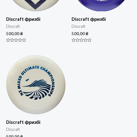
Discraft фризбі
Discraft фризбі
Discraft
Discraft
500,00
₴
500,00
₴
Оцінено
Оцінено
в
в
0
0
з
з
5
5
Discraft фризбі
Discraft
500,00
₴