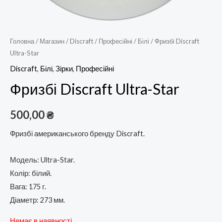
Головна
/
Магазин
/
Discraft
/
Професійні
/
Білі
/ Фризбі Discraft
Ultra-Star
Discraft
,
Білі
,
Зірки
,
Професійні
Фризбі Discraft Ultra-Star
500,00
₴
Фризбі американського бренду Discraft.
Модель: Ultra-Star.
Колір: білий.
Вага: 175 г.
Діаметр: 273 мм.
Немає в наявності