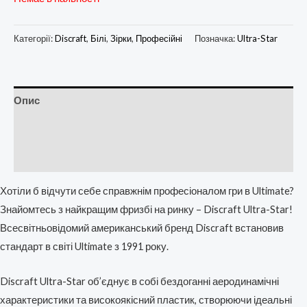
Категорії:
Discraft
,
Білі
,
Зірки
,
Професійні
Позначка:
Ultra-Star
Опис
Додаткова інформація
Відгуки (0)
Хотіли б відчути себе справжнім професіоналом гри в Ultimate?
Знайомтесь з найкращим фризбі на ринку – Discraft Ultra-Star!
Всесвітньовідомий американський бренд Discraft встановив
стандарт в світі Ultimate з 1991 року.
Discraft Ultra-Star об’єднує в собі бездоганні аеродинамічні
характеристики та високоякісний пластик, створюючи ідеальні