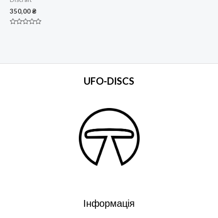
350,00
₴
Оцінено
в
0
з
5
UFO-DISCS
Інформація